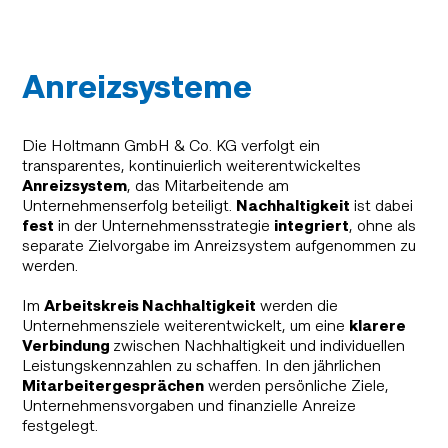
Anreizsysteme
Die Holtmann GmbH & Co. KG verfolgt ein
transparentes, kontinuierlich weiterentwickeltes
Anreizsystem
, das Mitarbeitende am
Unternehmenserfolg beteiligt.
Nachhaltigkeit
ist dabei
fest
in der Unternehmens­strategie
integriert
, ohne als
separate Zielvorgabe im Anreizsystem aufgenommen zu
werden.
Im
Arbeitskreis Nachhaltigkeit
werden die
Unternehmen­sziele weiter­entwickelt, um eine
klarere
Verbindung
zwischen Nachhaltigkeit und individuellen
Leistungs­kennzahlen zu schaffen. In den jährlichen
Mitarbeitergesprächen
werden persönliche Ziele,
Unternehmens­vorgaben und finanzielle Anreize
festgelegt.